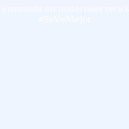
s envasada en materiales recicl
#SeVeMejor