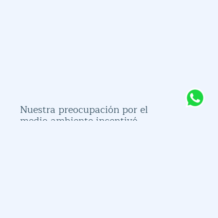
Nuestra preocupación por el
medio ambiente incentivó
nuestra búsqueda de reducir
nuestra huella de carbono.
Además de tener una botella de
vidrio 100% reciclable, diseñamos
una tapa fabricado en policarbonato
que puede fundirse para producir
uno nuevo.
Tenemos la capacidad de recolectar